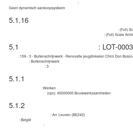
:
Informatie over het dynamische aankoopsysteem
Geen dynamisch aankoopsysteem
5.1.16
Nadere inlichtingen, bemiddeling en ev
:
(Full) S
Organisatie die nadere inlichtingen over de aanbestedingsprocedure verstrekt
:
(Full) Scale Arch
Organisatie die offlinetoegang verleent tot de aanbestedingsstukken
5.1
:
LOT-0003
Technische ID van het kavel
:
159 - 3 - Buitenschrijnwerk - Renovatie jeugdlokalen Chiro Don Bosco
Titel
:
Buitenschrijnwerk
Beschrijving
:
3
Interne identificatiecode
5.1.1
Doel
:
Werken
Aard van het contract
(
cpv
):
45000000
Bouwwerkzaamheden
Belangrijkste classificatie
5.1.2
Plaats van uitvoering
:
Arr. Leuven
(
BE242
)
Onderverdeling land (NUTS)
:
België
Land
:
Aanvullende informatie