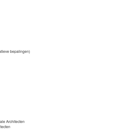
ratieve bepalingen)
aluatie
cale Architecten
itecten