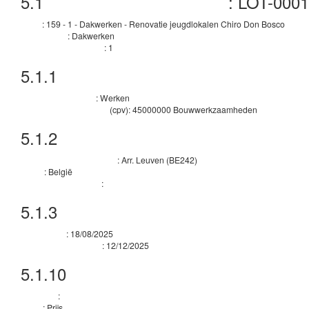
5.1
:
LOT-0001
Technische ID van het kavel
:
159 - 1 - Dakwerken - Renovatie jeugdlokalen Chiro Don Bosco
Titel
:
Dakwerken
Beschrijving
:
1
Interne identificatiecode
5.1.1
Doel
:
Werken
Aard van het contract
(
cpv
):
45000000
Bouwwerkzaamheden
Belangrijkste classificatie
5.1.2
Plaats van uitvoering
:
Arr. Leuven
(
BE242
)
Onderverdeling land (NUTS)
:
België
Land
:
Aanvullende informatie
5.1.3
Geraamde duur
:
18/08/2025
Begindatum
:
12/12/2025
Einddatum van de duur
5.1.10
Gunningscriteria
:
Criterium
:
Prijs
Type