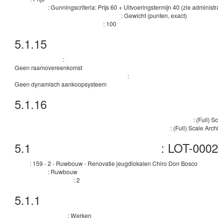
:
Gunningscriteria: Prijs 60 + Uitvoeringstermijn 40 (zie administ
Beschrijving
:
Gewicht (punten, exact)
Categorie van het gunningscriterium drempel
:
100
Gunningscriterium numerieke waarde
5.1.15
Technieken
:
Raamovereenkomst
Geen raamovereenkomst
:
Informatie over het dynamische aankoopsysteem
Geen dynamisch aankoopsysteem
5.1.16
Nadere inlichtingen, bemiddeling en ev
:
(Full) S
Organisatie die nadere inlichtingen over de aanbestedingsprocedure verstrekt
:
(Full) Scale Arch
Organisatie die offlinetoegang verleent tot de aanbestedingsstukken
5.1
:
LOT-0002
Technische ID van het kavel
:
159 - 2 - Ruwbouw - Renovatie jeugdlokalen Chiro Don Bosco
Titel
:
Ruwbouw
Beschrijving
:
2
Interne identificatiecode
5.1.1
Doel
:
Werken
Aard van het contract