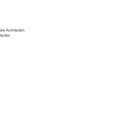
aluatie
cale Architecten
itecten