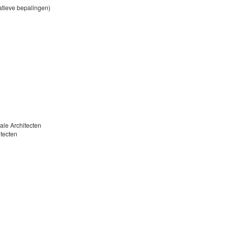
ratieve bepalingen)
aluatie
cale Architecten
itecten