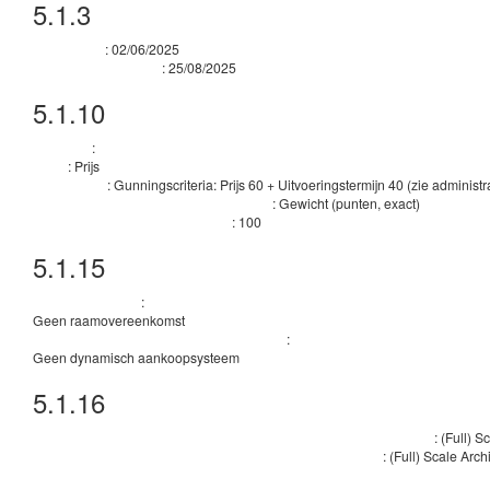
5.1.3
Geraamde duur
:
02/06/2025
Begindatum
:
25/08/2025
Einddatum van de duur
5.1.10
Gunningscriteria
:
Criterium
:
Prijs
Type
:
Gunningscriteria: Prijs 60 + Uitvoeringstermijn 40 (zie administ
Beschrijving
:
Gewicht (punten, exact)
Categorie van het gunningscriterium drempel
:
100
Gunningscriterium numerieke waarde
5.1.15
Technieken
:
Raamovereenkomst
Geen raamovereenkomst
:
Informatie over het dynamische aankoopsysteem
Geen dynamisch aankoopsysteem
5.1.16
Nadere inlichtingen, bemiddeling en ev
:
(Full) S
Organisatie die nadere inlichtingen over de aanbestedingsprocedure verstrekt
:
(Full) Scale Arch
Organisatie die offlinetoegang verleent tot de aanbestedingsstukken