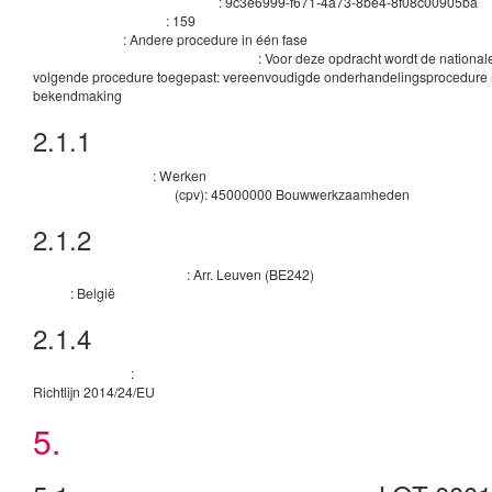
:
9c3e6999-f671-4a73-8be4-8f08c00905ba
Identificatiecode van de procedure
:
159
Interne identificatiecode
:
Andere procedure in één fase
Type procedure
:
Voor deze opdracht wordt de national
Belangrijkste kenmerken van de procedure
volgende procedure toegepast: vereenvoudigde onderhandelingsprocedure
bekendmaking
2.1.1
Doel
:
Werken
Aard van het contract
(
cpv
):
45000000
Bouwwerkzaamheden
Belangrijkste classificatie
2.1.2
Plaats van uitvoering
:
Arr. Leuven
(
BE242
)
Onderverdeling land (NUTS)
:
België
Land
2.1.4
Algemene informatie
:
Rechtsgrondslag
Richtlijn 2014/24/EU
5.
Perceel