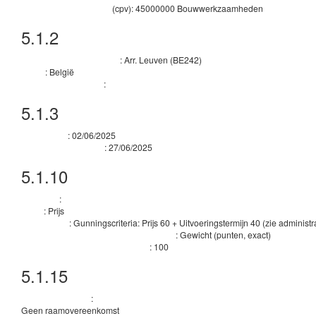
(
cpv
):
45000000
Bouwwerkzaamheden
Belangrijkste classificatie
5.1.2
Plaats van uitvoering
:
Arr. Leuven
(
BE242
)
Onderverdeling land (NUTS)
:
België
Land
:
Aanvullende informatie
5.1.3
Geraamde duur
:
02/06/2025
Begindatum
:
27/06/2025
Einddatum van de duur
5.1.10
Gunningscriteria
:
Criterium
:
Prijs
Type
:
Gunningscriteria: Prijs 60 + Uitvoeringstermijn 40 (zie administ
Beschrijving
:
Gewicht (punten, exact)
Categorie van het gunningscriterium drempel
:
100
Gunningscriterium numerieke waarde
5.1.15
Technieken
:
Raamovereenkomst
Geen raamovereenkomst